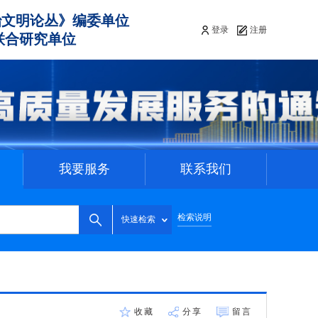
治文明论丛》编委单位
登录
注册
联合研究单位
我要服务
联系我们
检索说明
快速检索
收藏
分享
留言